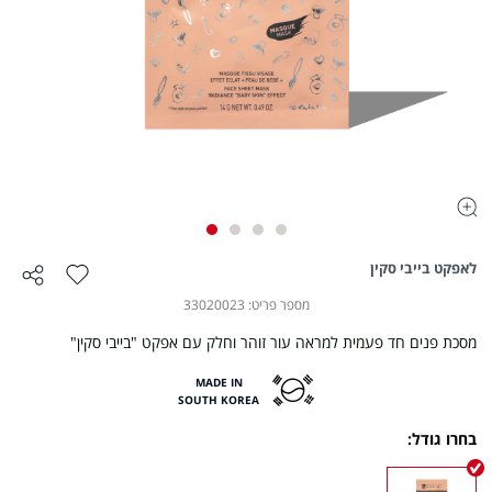
לדלג
לאפקט בייבי סקין
הוספה
שתף
להתחלה
למועדפים
של
מספר פריט
33020023
גלריית
תמונות
מסכת פנים חד פעמית למראה עור זוהר וחלק עם אפקט "בייבי סקין"
MADE IN
SOUTH KOREA
בחרו גודל