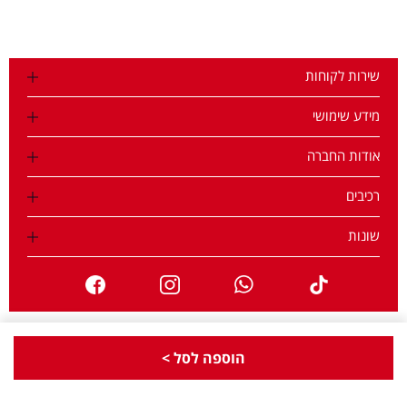
שירות לקוחות
מידע שימושי
אודות החברה
רכיבים
שונות
עיצוב: bubuludesign
|
פיתוח: betanet
הוספה לסל >
רוצה לצבור נקודות והטבות? הצטרפי חינם למועדון הלקוחות