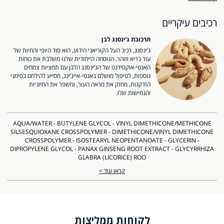
רכיבים עיקריים
תרכובת ג'ינסנג לבן
ג’ינסנג, רכיב העל הקוריאני הידוע, הוא סוד היופי והחיות של
עור בריא וזוהר. הנוסחה הייחודית שלנו משלבת את כוחות
האנטי-אוקסידנט של הג’ינסנג הלבן עם תמציות צמחים
נוספות, לטיפול מושלם באנטי-אייג’ינג, מסייע להילחם בסימני
הזדקנות, מחזק את מראה העור, ומשפר את החיוניות
והגמישות שלו.
AQUA/WATER - BUTYLENE GLYCOL - VINYL DIMETHICONE/METHICONE
SILSESQUIOXANE CROSSPOLYMER - DIMETHICONE/VINYL DIMETHICONE
CROSSPOLYMER - ISOSTEARYL NEOPENTANOATE - GLYCERIN -
DIPROPYLENE GLYCOL - PANAX GINSENG ROOT EXTRACT - GLYCYRRHIZA
GLABRA (LICORICE) ROO
קראו עוד >
לקוחות ממליצות