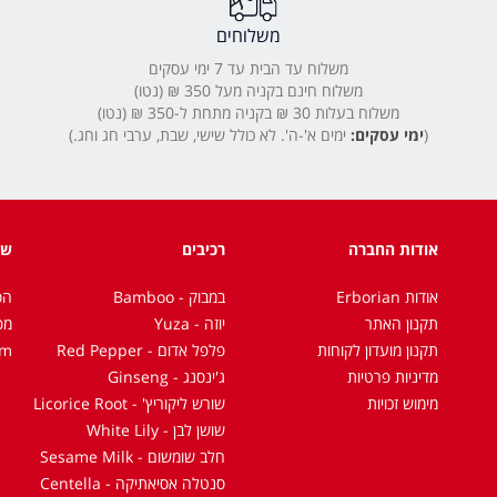
משלוחים
משלוח עד הבית עד 7 ימי עסקים
משלוח חינם בקניה מעל 350 ₪ (נטו)
משלוח בעלות 30 ₪ בקניה מתחת ל-350 ₪ (נטו)
(
ימי עסקים:
ימים א'-ה'. לא כולל שישי, שבת, ערבי חג וחג.)
אודות החברה
רכיבים
שו
אודות Erborian
במבוק - Bamboo
הס
תקנון האתר
יוזה - Yuza
מפ
תקנון מועדון לקוחות
פלפל אדום - Red Pepper
om
מדיניות פרטיות
ג'ינסנג - Ginseng
מימוש זכויות
שורש ליקוריץ' - Licorice Root
שושן לבן - White Lily
חלב שומשום - Sesame Milk
סנטלה אסיאתיקה - Centella