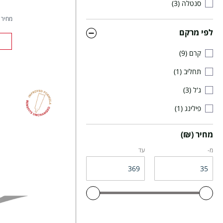
סנטלה
3
מחיר ל- 00
לפי מרקם
קרם
9
תחליב
1
ג'ל
3
פילינג
1
מחיר (₪)
מ-
עד