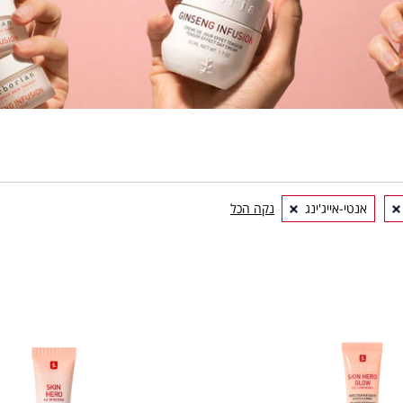
אנטי-אייג'ינג
נקה הכל