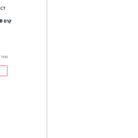
ECT
קרם BB בגוון ניוד + 20 SPF
מחיר ל- 00