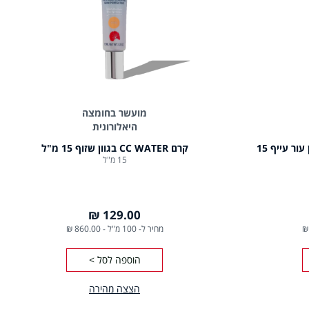
מועשר בחומצה
היאלורונית
קרם CC DULL CORRECT לתיקון עור עייף 15
קרם CC WATER בגוון שזוף 15 מ"ל
15 מ"ל
129.00 ₪
מחיר ל- 100 מ"ל
-
860.00 ₪
הוספה לסל >
הצצה מהירה