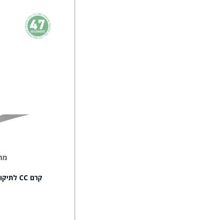
מת
קרם CC לתיקון אדמומיות 15 מ"ל + 25 SPF