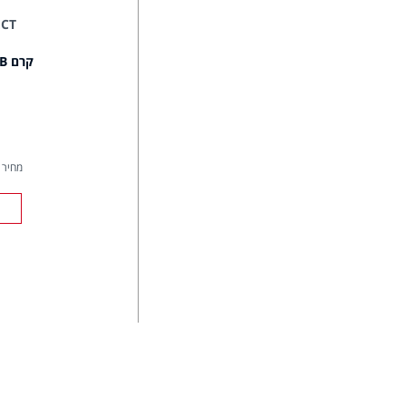
ECT
קרם BB בגוון ניוד + 20 SPF
מחיר ל- 00