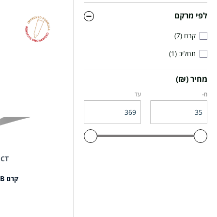
לפי מרקם
קרם
7
תחליב
1
מחיר (₪)
מ-
עד
ECT
קרם BB בגוון בהיר+ 20 SPF