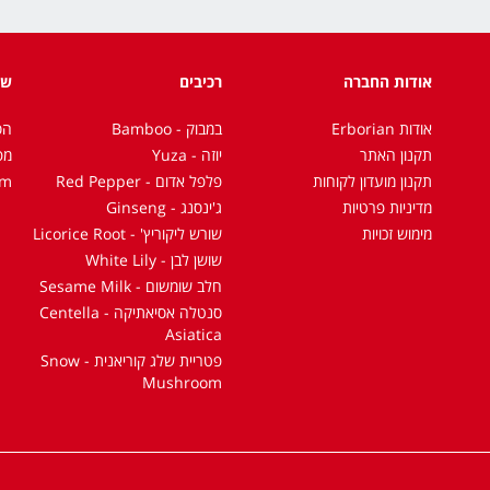
אודות החברה
רכיבים
שו
אודות Erborian
במבוק - Bamboo
הס
תקנון האתר
יוזה - Yuza
מפ
תקנון מועדון לקוחות
פלפל אדום - Red Pepper
om
מדיניות פרטיות
ג'ינסנג - Ginseng
מימוש זכויות
שורש ליקוריץ' - Licorice Root
שושן לבן - White Lily
חלב שומשום - Sesame Milk
סנטלה אסיאתיקה - Centella
Asiatica
פטריית שלג קוריאנית - Snow
Mushroom