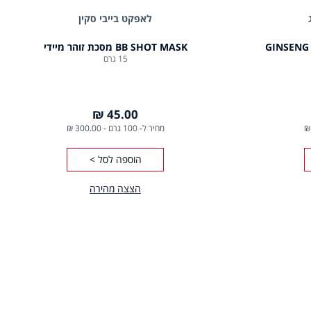
לאפקט בייבי סקין
פרה סרום למיצוק העור ג'ינסנג GINSENG
BB SHOT MASK מסכת זוהר מיידי
15 גרם
45.00 ₪
מחיר ל- 100 גרם
-
300.00 ₪
הוספה לסל >
הצצה מהירה