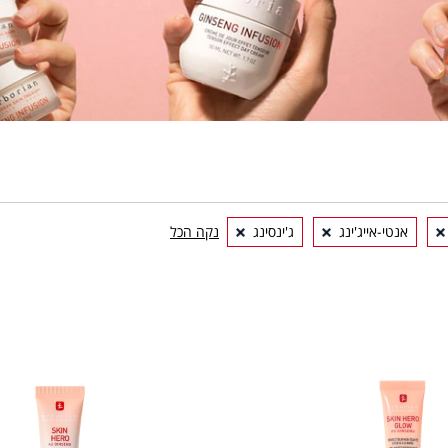
אנטי-אייג'ינג
ג'ינסינג
נקה הכל